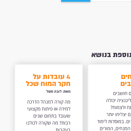
נוספת בנושא
ים
4 עובדות על
ים
חקר המוח שכל
טליגנציה
מומחה למידה
מאת: לובה משל
 חושבים
ה להתפתח
חייב לדעת
גנציה יכולה
מה קורה למנהל הדרכה
וח?
 ולצמוח?
למידה או פיתוח מקצועי
דים יצליחו
 יצליחו יותר
שעובד בתחום שנים
 במבחנים
ם. במוסדות לימוד
רבות? מה שקורה לכולנו
מנחים, המורים
בעקבות...