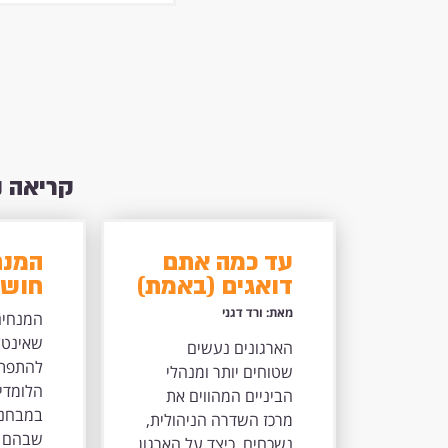
קריאה 
עד כמה אתם
המנח
דואגים (באמת)
חושב
למנהלי הביניים
שאינ
מאת: ורד דגני
המנחים
שלכם?
יכול
שאינטלי
הארגונים נעשים
ולצמ
להתפתח
שטוחים יותר ומנהלי
הלומ
הלומדים
הביניים המהווים את
יותר
במבחני
מרכז השדרה הניהולית,
שבהם ה
נשכחים. כיצד על הארגון