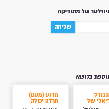
וזלטר של מתודיקה
שליחה
נוספת בנושא
הגודל
מדוע (מעט)
יאלי של
חרדה יכולה
ת לומדים
להיות כח על
דל האידיאלי של
מדוע (מעט) חרדה יכולה