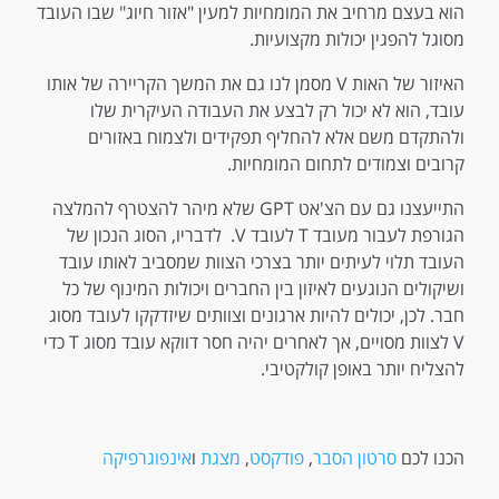
הוא בעצם מרחיב את המומחיות למעין "אזור חיוג" שבו העובד
מסוגל להפגין יכולות מקצועיות.
האיזור של האות V מסמן לנו גם את המשך הקריירה של אותו
עובד, הוא לא יכול רק לבצע את העבודה העיקרית שלו
ולהתקדם משם אלא להחליף תפקידים ולצמוח באזורים
קרובים וצמודים לתחום המומחיות.
התייעצנו גם עם הצ'אט GPT שלא מיהר להצטרף להמלצה
הגורפת לעבור מעובד T לעובד V. לדבריו, הסוג הנכון של
העובד תלוי לעיתים יותר בצרכי הצוות שמסביב לאותו עובד
ושיקולים הנוגעים לאיזון בין החברים ויכולות המינוף של כל
חבר. לכן, יכולים להיות ארגונים וצוותים שיזדקקו לעובד מסוג
V לצוות מסויים, אך לאחרים יהיה חסר דווקא עובד מסוג T כדי
להצליח יותר באופן קולקטיבי.
הכנו לכם
סרטון הסבר
,
פודקסט
,
מצגת
ו
אינפוגרפיקה