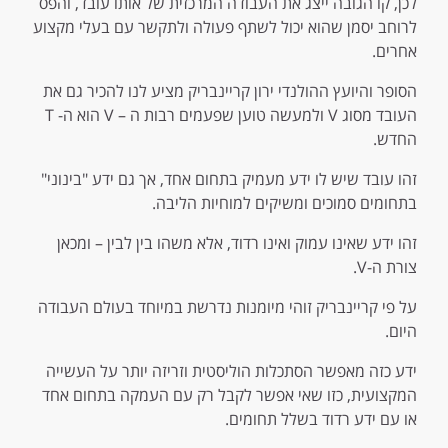
לכן, קו הגובה ייצג את העבודה המרכזית של אותו עובד, והפס
לרוחב יסמן שהוא יכול לשתף פעולה ולתקשר עם בעלי מקצוע
אחרים.
הסופר והיועץ ההולנדי ירון קריינבריק מציע לנו להכיר גם את
העובד מסוג V ולמעשה טוען שפעמים רבות ה – V הוא ה- T
החדש.
זהו עובד שיש לו ידע מעמיק בתחום אחד, אך גם ידע "בינוני"
בתחומים סמוכים ומשיקים למוחיות הליבה.
זהו ידע שאינו עמוק ואינו רדוד, אלא משהו בין לבין – ומכאן
צורת ה-V.
על פי קריינבריק זוהי מיומנות נדרשת במיוחד בעולם העבודה
היום.
ידע כזה מאפשר הסתכלות הוליסטית וזריזה יותר על העשייה
המקצועית, כזו שאי אפשר לקבל רק עם העמקה בתחום אחד
או עם ידע רדוד בשלל תחומים.