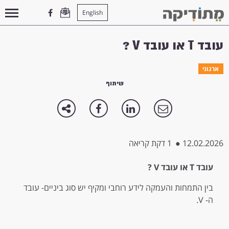
English
עמוד הבית
>
ארגוני
>
עובד T או עובד V ?
עובד T או עובד V ?
ארגוני
שיתוף
12.02.2026
●
1 דקת קריאה
עובד
T או עובד
V ?
בין התמחות והעמקה לידע רוחבי ומקיף יש סוג ביניים- עובד
ה- V.