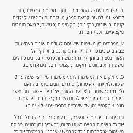
1. משבצים את כל המשימות ביומן – משימות פרטיות (תור
לרופא, זמן לכושר, קריאת ספר), משפחתיות (חוגים של ילדים,
קניות ובישולים, ניקיונות), מקצועיות (פגישות, קריאת חומרים
מקצועיים, הכנת מצגת).
2. מפרידים בין משימות ששייכות לעולמות שונים באמצעות
צבעים שונים כדי להוריד עומס קוגנטיבי ולהקל על
האוריינטציה ביומן (לדוגמה: משימות פרטיות בגוונים כחולים,
משפחתיות בגוונים ירוקים, ומקצועיות בגוונים אדומים).
3. מחלקים את המשימות לתתי-משימות של חצי שעה עד 3
שעות (לא יותר, לא פחות) וסוגרים זמנים ביומן בהתאם
(לדוגמה: לשיחת טלפון עם המורה של הילד – סגרו חצי שעה
ביומן בטווח הזמן הצפוי לקיום השיחה; לכתיבת נייר עמדה –
סגרו 3 מקטעי זמן של שעתיים בהפרשים של 3 ימים).
גם אחרי בניית יומן לתפארת, נדרשת סבלנות להתרגל לנהל
את כל משימות החיים באותו מקום, להעריך נכון זמנים ופריסת
משימות אבל לפחות נוכל להרגיש שאנחנו "מחזיקים" את כל