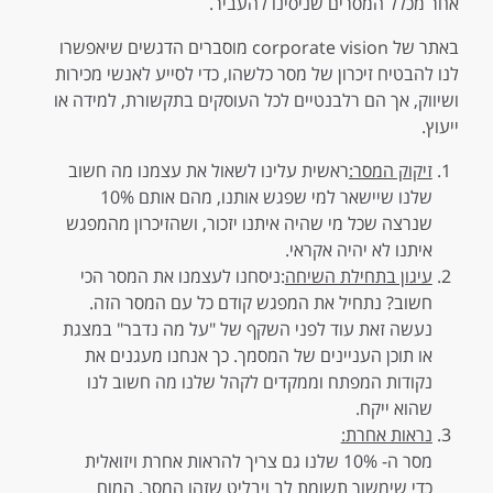
אחר מכלל המסרים שניסינו להעביר.
באתר של corporate vision מוסברים הדגשים שיאפשרו
לנו להבטיח זיכרון של מסר כלשהו, כדי לסייע לאנשי מכירות
ושיווק, אך הם רלבנטיים לכל העוסקים בתקשורת, למידה או
ייעוץ.
זיקוק המסר:
ראשית עלינו לשאול את עצמנו מה חשוב
שלנו שיישאר למי שפגש אותנו, מהם אותם 10%
שנרצה שכל מי שהיה איתנו יזכור, ושהזיכרון מהמפגש
איתנו לא יהיה אקראי.
עיגון בתחילת השיחה
:ניסחנו לעצמנו את המסר הכי
חשוב? נתחיל את המפגש קודם כל עם המסר הזה.
נעשה זאת עוד לפני השקף של "על מה נדבר" במצגת
או תוכן העניינים של המסמך. כך אנחנו מעגנים את
נקודות המפתח וממקדים לקהל שלנו מה חשוב לנו
שהוא ייקח.
נראות אחרת:
מסר ה- 10% שלנו גם צריך להראות אחרת ויזואלית
כדי שימשוך תשומת לב ויבליט שזהו המסר. המוח