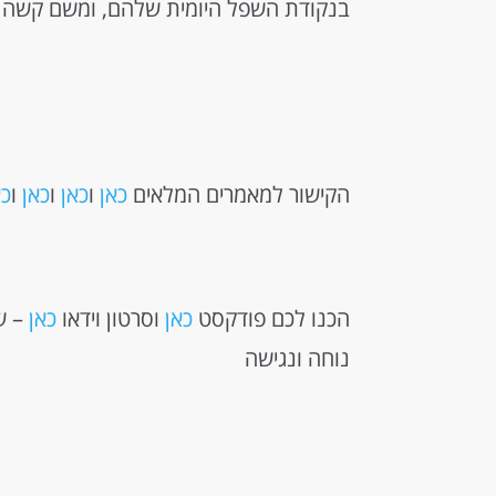
בנקודת השפל היומית שלהם, ומשם קשה מ
הקישור למאמרים המלאים
כאן
ו
כאן
ו
כאן
ו
כא
הכנו לכם פודקסט
כאן
וסרטון וידאו
כאן
– ש
נוחה ונגישה