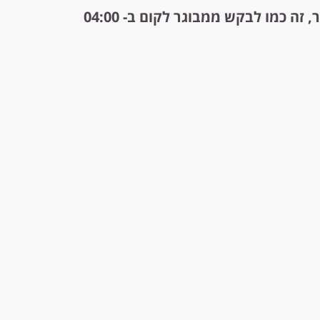
לבקש מבני נוער לקום ב- 07:00 בבוקר, זה כמו לבקש ממבוגר לקום ב- 04:00