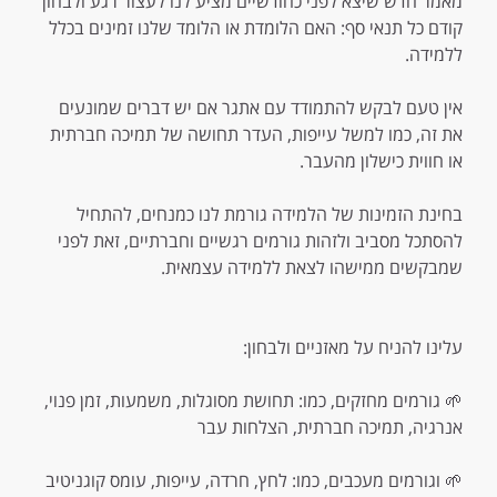
מאמר חדש שיצא לפני כחודשיים מציע לנו לעצור רגע ולבחון
קודם כל תנאי סף: האם הלומדת או הלומד שלנו זמינים בכלל
ללמידה.
אין טעם לבקש להתמודד עם אתגר אם יש דברים שמונעים
את זה, כמו למשל עייפות, העדר תחושה של תמיכה חברתית
או חווית כישלון מהעבר.
בחינת הזמינות של הלמידה גורמת לנו כמנחים, להתחיל
להסתכל מסביב ולזהות גורמים רגשיים וחברתיים, זאת לפני
שמבקשים ממישהו לצאת ללמידה עצמאית.
עלינו להניח על מאזניים ולבחון:
🌱 גורמים מחזקים, כמו: תחושת מסוגלות, משמעות, זמן פנוי,
אנרגיה, תמיכה חברתית, הצלחות עבר
🌱 וגורמים מעכבים, כמו: לחץ, חרדה, עייפות, עומס קוגניטיב