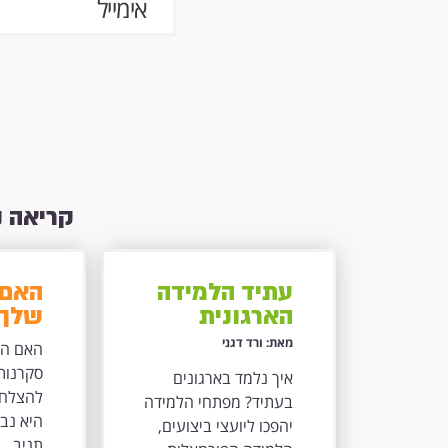
קריאה 
עתיד הלמידה
האם 
הארגונית
שלך 
בתמונה
מאת: ורד דגני
האם הא
אינפו-גראפית
סקרנות 
איך נלמד בארגונים
אחת
להצלחה
בעתיד? מפתחי הלמידה
היא נבנ
יהפכו ליועצי ביצועים,
תניב...