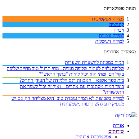
תגיות פופולאריות
למידה אפקטיבית
קוגניציה
זיכרון
למידה עצמית
למידה דיגיטלית
מאמרים אחרונים
המוח כמכונה להשערת השערות
שליפה גלויה לעומת שליפה סמויה - מתי תרגול טוב מחייב שליפה
בקול רם, ומתי הוא יכול להיות "בתוך הראש"?
בית ספר אלפא – האם זה דגם הלמידה של העידן החדש?
כיצד המוח מסתנכרן עם אחרים – ואיך זה יכול לשפר את
התקשורת?
למידה בקבוצות לא תמיד עובדת טוב- היא מצליחה רק אם יש
מספיק ידע להשתתפות משמעותית
אודות
שירותים
אפקטיביות ארגונית