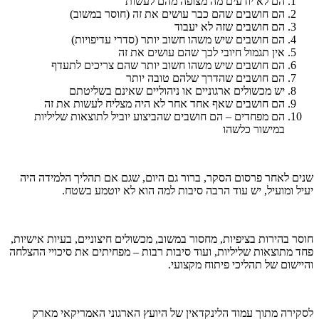
הם לא יודעים מה מצופה מהם לעשות
הם חושבים שהם כבר עושים את זה (חוסר במשוב)
הם חושבים שזה לא יעבוד
הם חושבים שיש משהו חשוב יותר (סדרי עדיפויות)
אין תגמול חיובי לכך שהם עושים את זה
הם חושבים שיש משהו חשוב יותר שהם צריכים לתעדף
הם חושבים שהדרך שלהם טובה יותר
יש מכשולים ארגוניים או ניהוליים שאינם בשליטתם
הם חושבים שאף אחד אחר לא היה מצליח לעשות את זה
הם מפחדים – הם חושבים שהביצוע יוביל לתוצאות שליליות
במישור כלשהו
שנים לאחר פרסום הסקר, ברור גם היום, שגם אם תהליך הלמידה היה
יעיל ומועיל, יש עוד הרבה סיבות למה הוא לא יוטמע בשטח.
חוסר בהירות בציפיות, מחסור במשוב, מכשולים חיצוניים, בעיות אישיות,
פחד מתוצאות שליליות, ועוד סיבות רבות – מפחיתים את סיכויי ההצלחה
והיישום של תהליכי פיתוח מקצועי.
לסקירה מתוך עמוד הלינקדאין של היועץ הארגוני האמריקאי מארק