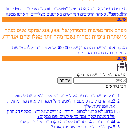
חוקרים הציגו לאחרונה את המושג "טיפשות פונקציונאלית" "functional
stupidity"', כאחד הרכיבים הנדרשים בארגונים מצליחים. הארגון מצפה...
ארגוני
מעקב אחר נטישות מהמרוץ של 300,000 שחקני טניס מגלה-
מי שתחת ציפיות גבוהות נשבר מהר יותר מאלו שהם אנדרדוג
מעקב אחר נטישות מהמרוץ של 300,000 שחקני טניס מגלה- מי שתחת
ציפיות גבוהות נשבר מהר יותר...
ארגוני
הרשמה לניוזלטר של מתודיקה
שליחה
הכי נקראים
1
כל מה שרצית לדעת על למידה דיגיטלית ולא העזת לשאול
2
מה ההבדל בין סימפטיה לאמפתיה? ולמה רק אחת מהן מחזקת
את המנהיגות שלך
3
מדוע לא כדאי לכתוב "תודה" או "יש שאלות?" בשקף האחרון
של המצגת שלך- ומה כדאי לשים שם במקום?
4 יתרונות ו- 4 חסרונות ללמידה בקבוצות וצוותים קטנים
4
5
איך ללמוד למבחן כמו שהמוח אוהב?