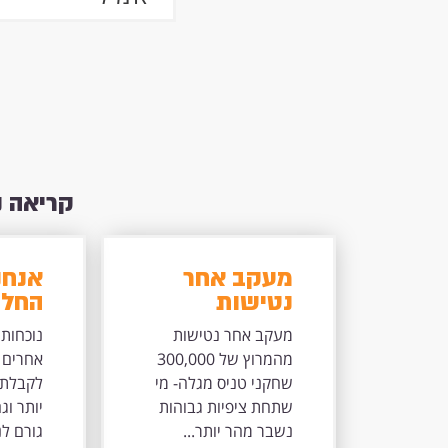
קריאה 
מעקב אחר
אנחנ
נטישות
החלט
מהמרוץ של
יותר
מעקב אחר נטישות
נוכחות
300,000
מישה
מהמרוץ של 300,000
אחרים 
שחקני טניס
לידנו
שחקני טניס מגלה- מי
לקבלת 
מגלה- מי
שתחת ציפיות גבוהות
יותר וג
שתחת ציפיות
נשבר מהר יותר...
גורם לנו
גבוהות נשבר