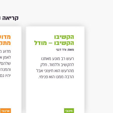
קריאה 
הקשיבו
מדוע
הקשיבו – מודל
מתקש
פרקטי
את ה
מאת: ורד דגני
מדוע מ
להקשבה
שלה
לאמן א
רעש רב מונע מאתנו
שלומדים ממנה
שלהם? 
להקשיב וללמוד. חלק
והמנהל
מהרעש הוא חיצוני אבל
יהיו גם
הרבה ממנו הוא פנימי.
חינוכי
ארגוני