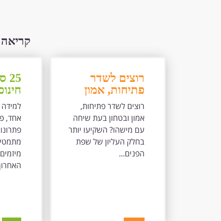
קריאה 
רוצים לשדר
25
פתיחות, אמון
חינוכ
ובטחון בעת
לשנו
רוצים לשדר פתיחות,
למידה 
שיחה עם
אמון ובטחון בעת שיחה
אחד, פי
מישהו? השקיעו
עם מישהו? השקיעו יותר
פתרונו
יותר בחלק העליון
בחלק העליון של שפת
של שפת הפנים
הפנים...
מיזמים 
שלכם, כדי לבטא
האחרון.
שהדלת שלכם
באמת פתוחה.