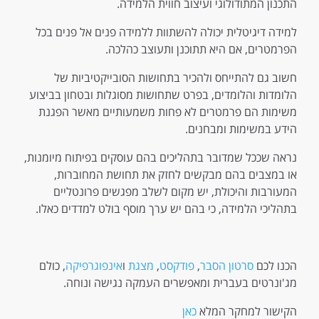
התכנון המתודולוגי ועיצוב חווית הלמידה.
למידה דיגיטלית יכולה להשתוות ללמידה פנים אל פנים בכל
הפרמטרים, אם היא תתוכנן ותעוצב כהלכה.
חשוב גם להתייחס ולהכיר בתחושות הסובייקטיביות של
הלומדות והלומדים, בפרט שתחושות מסוגלות ובטחון בביצוע
משימות הם פרמטרים לא פחות משמעותיים מאשר הפגנת
הידע במשימות ומבחנים.
נראה שככל שמדובר בתהליכים בהם עוסקים בפיתוח מיומנות,
או במצבים בהם מבקשים לחזק את תחושת המחוברות,
המעורבות והיכולת, יש מקום לשלב מפגשים פרונטליים
בתהליכי הלמידה, כי בהם יש ערך מוסף בולט למדדים כאלו.
הכנו לכם
סרטון הסבר
,
פודקסט
,
מצגת
ו
אינפוגרפיקה
, כולם
מג'ונרטים בעברית ומאפשרים העמקה נגישה ונוחה.
הקישור למחקר המלא
כאן