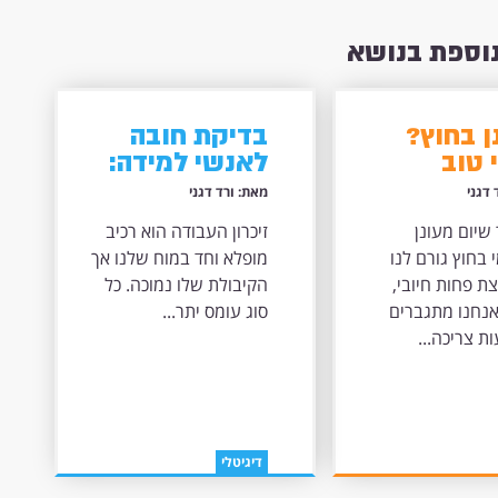
נוספת בנושא
ן בחוץ?
בדיקת חובה
 טוב
לאנשי למידה:
בה בהירה
האם כבר
 דגני
מאת: ורד דגני
צמצמת עומס
שיום מעונן
זיכרון העבודה הוא רכיב
קוגנטיבי היום?
 בחוץ גורם לנו
מופלא וחד במוח שלנו אך
ת פחות חיובי,
הקיבולת שלו נמוכה. כל
אנחנו מתגברים
סוג עומס יתר...
ת צריכה...
דיגיטלי