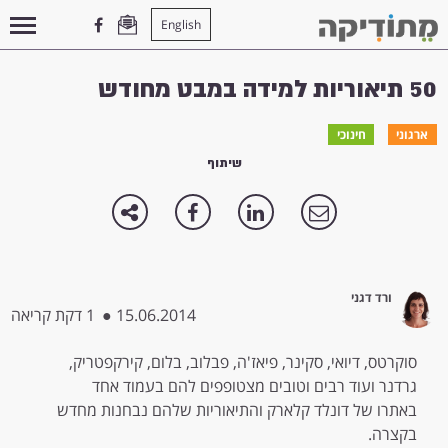
English
עמוד הבית
>
ארגוני
>
50 תיאוריות למידה במבט מחודש
50 תיאוריות למידה במבט מחודש
ארגוני
חינוכי
שיתוף
ורד דגני
15.06.2014
●
1 דקת קריאה
סוקרטס, דיואי, סקינר, פיאז'ה, פבלוב, בלום, קירקפטריק,
גרדנר ועוד רבים וטובים מצטופפים להם בעמוד אחד
באתרו של דונלד קלארק והתיאוריות שלהם נבחנות מחדש
בקצרה.