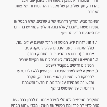
הדרך הנכונה היא כמובן לעשות אותו באופן יזום, אבל
בהדרגה, תוך שילוב הן של מקבלי ההחלטות והן של צוותי
העבודה.
המאמר מציע תהליך הדרגתי של 3 שלבים, שלא מבטל או
משכיח משהו ב"זבנג", אלא בונה תהליך שמחליש בהדרגה
את השפעת הידע המיושן:
זיהו
י: לזהות ידע, תפיסה או הרגל שאינם יעילים עוד,
כולל התמודדות עם היבטים של פוליטיקה פנים
ארגונית (מי נפגע מהביטול, מי מתחזק ממנו)
"
החייאה והקבלה
": לא מבטלים את הקיים! יוצרים
מסלולים חדשים במקביל לישנים
דחיקה לשוליים
: הפיכת הידע הישן ללא רלבנטי עד
להפסקת השימוש בו, באמצעות חיזוק, הוקרה
ותקשורת מתמידה על יתרונות ה"חדש" והשבתה
הדרגתית של השימוש ב"ישן".
החוקרים ממליצים למנהלי למידה ארגוניים לבחון כבר כעת,
ממה כדאי להיפרד ומה מכשיל את הארגון מבלי שהוא מבחין