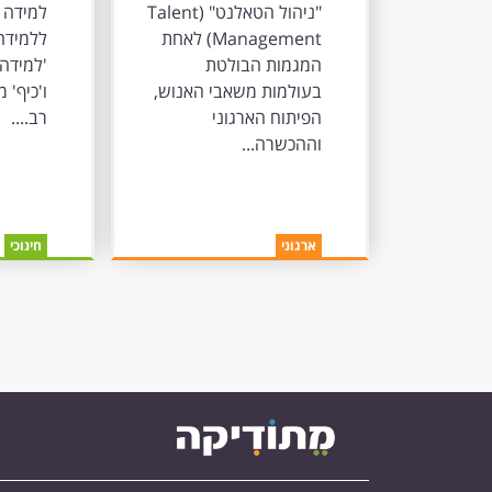
אופנה חולפת?
אפקט
"ניהול הטאלנט" (Talent
למידה 
ללמי
Management) לאחת
ללמידה 
המגמות הבולטת
'למידה'
בעולמות משאבי האנוש,
ו'כיף' 
הפיתוח הארגוני
רב....
וההכשרה...
ארגוני
חינוכי