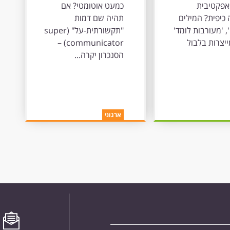
יבית
אוטומטי? אם
אפקטיבית
כמעט אוטומטי? אם
דה כיפית?
תהיה שם דמות
כיפית? המילים
תהיה שם דמות
"תקשורתית-על"
, 'מעורבות לומד'
"תקשורתית-על" (super
(super
מייצרות בלבול
communicator) –
communicator)
הסנכרון יקרה...
– הסנכרון יקרה
מעצמו
ארגוני