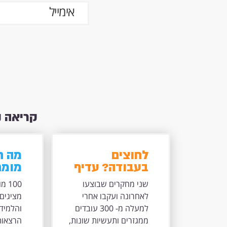
קריאה 
לחוצים
בעבודה? עדיף
מומח
ללמוד משהו
עתיד
שני מחקרים שבוצעו
100
חדש מאשר
לאחרונה ועקבו אחרי
מציגים 
לנוח
למעלה מ- 300 עובדים
והלמיד
ממגזרים ותעשיות שונות,
הרצאות