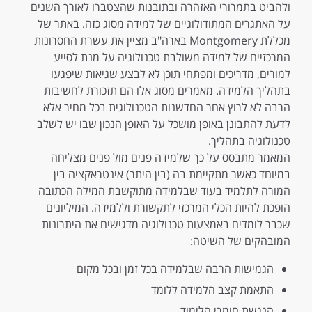
ולהביט בתמרורי האזהרה ובתובנות שהצטברו לאורך השנים
על האתגרים המתודולוגיים של למידה מסוג כזה. באתר של
מכללת
Montgomery
בארה"ב מציין את עשרת החסרונות
המרכזיים של למידה משולבת טכנולוגיה על מנת לסייע
למורים, מדריכים ומפתחי תוכן לא לבצע שגיאות שיפגעו
בתהליך הלמידה. מאמרים מסוג אלו הם תזכורת לחשיבות
הרבה לא לרוץ אחר החדשנות הטכנולוגית בכל מחיר אלא
לדעת להתבונן באופן מושכל על האופן הנכון שבו יש לשלב
טכנולוגיה בתהליך.
המאמר מתבסס על כך שלמידה פנים מול פנים מצליחה
במיוחד כאשר מתקיימת בה (בין היתר) אינטראקציה בין
המורה לתלמיד בעוד שבלמידה מתוקשבת המילה הכתובה
הופכת להיות הכלי המרכזי לתקשורת וללמידה. המיליונים
שכבר לומדים באמצעות טכנולוגיה מדגישים את היתרונות
המובהקים של השיטה:
הגמישות הרבה שבלמידה בכל זמן ובכל מקום
התאמת קצב הלמידה ללומד
הנגשת חומרי הלימוד